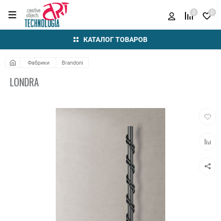
0
0
КАТАЛОГ ТОВАРОВ
Фабрики
Brandoni
LONDRA
Добав
в
избра
Добав
к
сравн