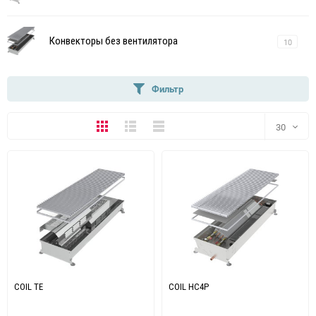
Конвекторы без вентилятора
10
Фильтр
Плитка
Подробно
Компактно
30
30
60
90
150
COIL TE
COIL HC4P