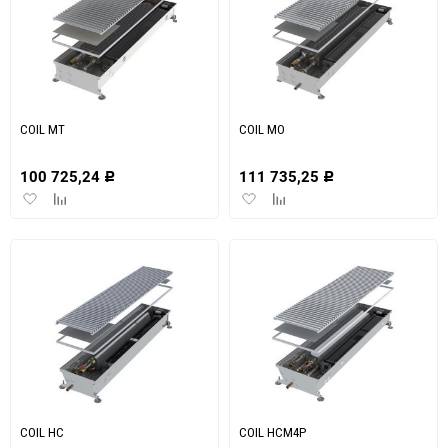
COIL MT
COIL MO
100 725,24
111 735,25
Р
Р
Добавить
Добавить
Добавить
Добавить
в
к
в
к
избранное
сравнению
избранное
сравнению
COIL HC
COIL HCM4P