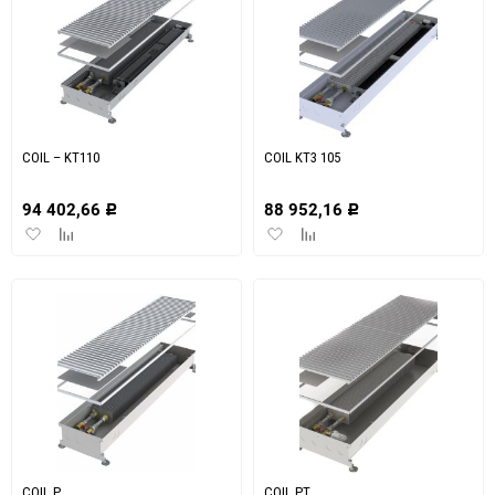
COIL – KT110
COIL KT3 105
94 402,66
88 952,16
Р
Р
Добавить
Добавить
Добавить
Добавить
в
к
в
к
избранное
сравнению
избранное
сравнению
COIL P
COIL PT