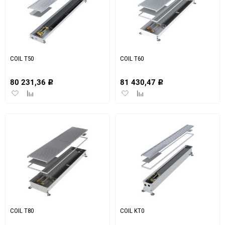
COIL T50
COIL T60
80 231,36
81 430,47
Р
Р
Добавить
Добавить
Добавить
Добавить
в
к
в
к
избранное
сравнению
избранное
сравнению
COIL T80
COIL KT0