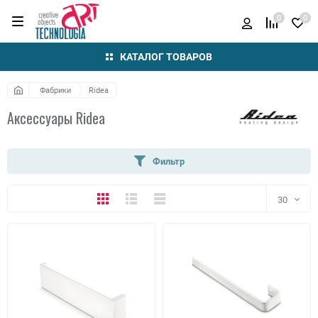
0
0
КАТАЛОГ ТОВАРОВ
Фабрики
Ridea
Аксессуары Ridea
Фильтр
Плитка
Подробно
Компактно
30
30
60
90