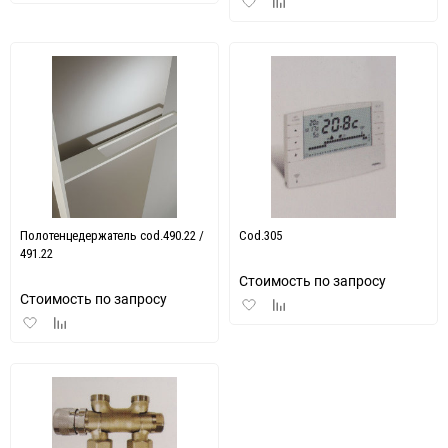
Добавить
Добавить
в
к
в
к
избранное
сравнению
избранное
сравнению
Полотенцедержатель cod.490.22 /
Cod.305
491.22
Стоимость по запросу
Стоимость по запросу
Добавить
Добавить
Добавить
Добавить
в
к
в
к
избранное
сравнению
избранное
сравнению