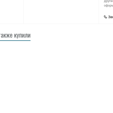
други
оформ
За
также купили