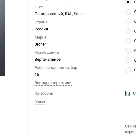
Цвет
Полированный, RAL, Satin
Страна
Россия
Марка
Broner
Размещение
Вертикальное
Рабочее давление, бар
16
Все характеристики
С
Категории
Broner
Самов
курье