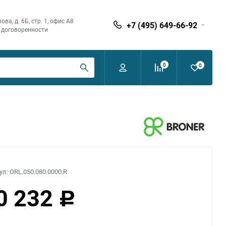
ва, д. 6Б, стр. 1, офис А8
+7 (495) 649-66-92
по договоренности
0
0
ул:
ORL.050.080.0000.R
0 232
Р