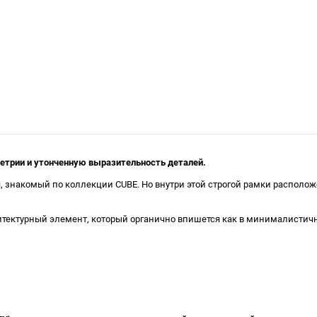
метрии и утонченную выразительность деталей.
я, знакомый по коллекции CUBE. Но внутри этой строгой рамки распол
тектурный элемент, который органично впишется как в минималистичны