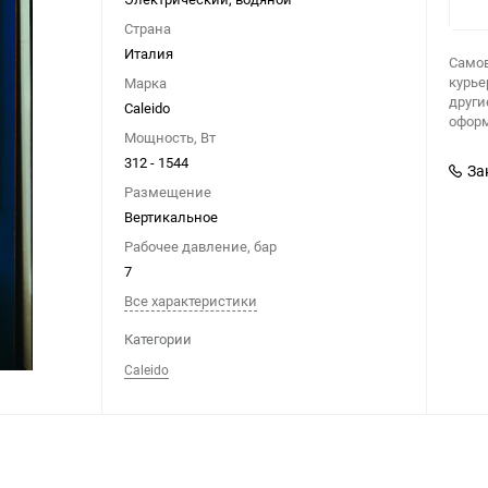
Страна
Италия
Самов
курье
Марка
други
Caleido
оформ
Мощность, Вт
312 - 1544
За
Размещение
Вертикальное
Рабочее давление, бар
7
Все характеристики
Категории
Caleido