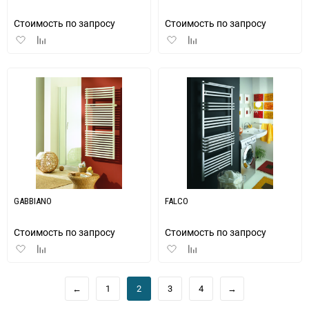
Стоимость по запросу
Стоимость по запросу
Добавить
Добавить
Добавить
Добавить
в
к
в
к
избранное
сравнению
избранное
сравнению
GABBIANO
FALCO
Стоимость по запросу
Стоимость по запросу
Добавить
Добавить
Добавить
Добавить
в
к
в
к
избранное
сравнению
избранное
сравнению
←
1
2
3
4
→