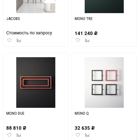
150
JACOBS
MONO TRE
Стоимость по запросу
141 240
Р
Добавить
Добавить
Добавить
Добавить
в
к
в
к
избранное
сравнению
избранное
сравнению
MONO DUE
MONO Q
88 810
32 635
Р
Р
Добавить
Добавить
Добавить
Добавить