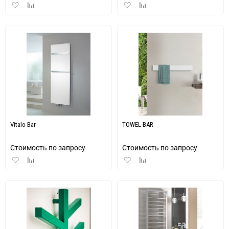
Добавить
Добавить
Добавить
Добавить
в
к
в
к
избранное
сравнению
избранное
сравнению
Vitalo Bar
TOWEL BAR
Стоимость по запросу
Стоимость по запросу
Добавить
Добавить
Добавить
Добавить
в
к
в
к
избранное
сравнению
избранное
сравнению