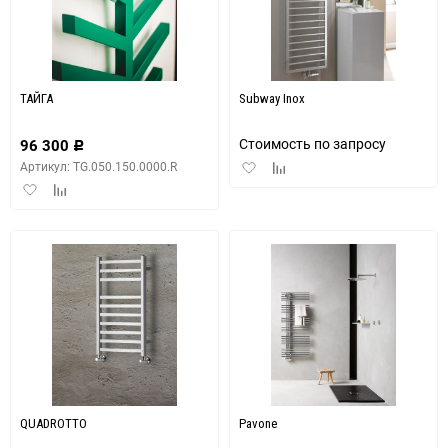
ТАЙГА
Subway Inox
Стоимость по запросу
96 300
Р
Добавить
Добавить
Артикул: TG.050.150.0000.R
в
к
Добавить
Добавить
избранное
сравнению
в
к
избранное
сравнению
QUADROTTO
Pavone