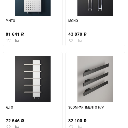
PINTO
MONO
81 641
43 870
Р
Р
Добавить
Добавить
Добавить
Добавить
в
к
в
к
избранное
сравнению
избранное
сравнению
ALTO
SCOMPARTIMENTO H/V
72 546
32 100
Р
Р
Добавить
Добавить
Добавить
Добавить