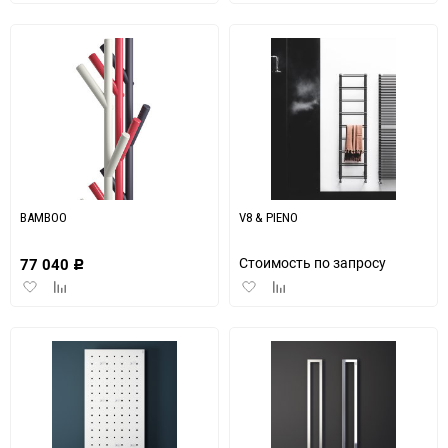
в
к
в
к
избранное
сравнению
избранное
сравнению
BAMBOO
V8 & PIENO
Стоимость по запросу
77 040
Р
Добавить
Добавить
Добавить
Добавить
в
к
в
к
избранное
сравнению
избранное
сравнению